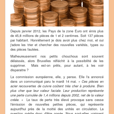
u
t
i
l
i
s
a
Depuis janvier 2012, les Pays de la zone Euro ont émis plus
t
de 45,8 millions de pièces de 1 et 2 centimes. Soit 137 pièces
e
par habitant. Honnêtement je dois avoir plus chez moi, et oui
u
j'adore les trier et chercher des nouvelles variétés, types ou
r
des pièces fautées.
:
Malheureusement nos petits chouchous sont souvent
délaissés, alors Bruxelles réfléchit à la possibilité de les
4
supprimer. Mais est-on prêts, pour autant, à les voir
disparaitre ?
/
La commission européenne, elle, y pense. Elle l'a annoncé
5
dans un communiqué paru le mardi 14 mai.
« Ces pièces en
acier recouvertes de cuivre coûtent très cher à produire. Bien
plus cher que leur valeur faciale. Leur production représente
une perte cumulée de 1,4 millions depuis 2002, net de la valeur
créée. »
Le taux de perte très élevé provoque sans cesse
l'émission de nouvelles petites pièces, qui représente
aujourd'hui près de la moitié des unités en circulation. La
question mérite donc d'être posée. Nous sont-elles vraiment