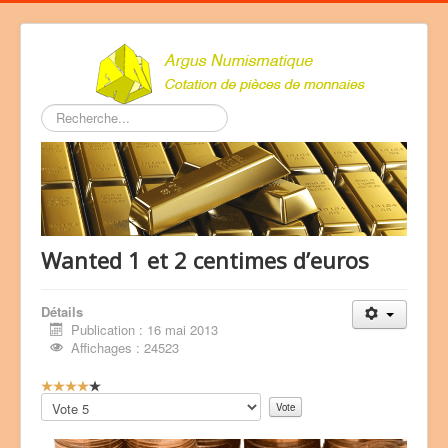
Rechercher
Wanted 1 et 2 centimes d’euros
Détails
Publication : 16 mai 2013
Affichages : 24523
V
o
Veuillez
t
voter
e