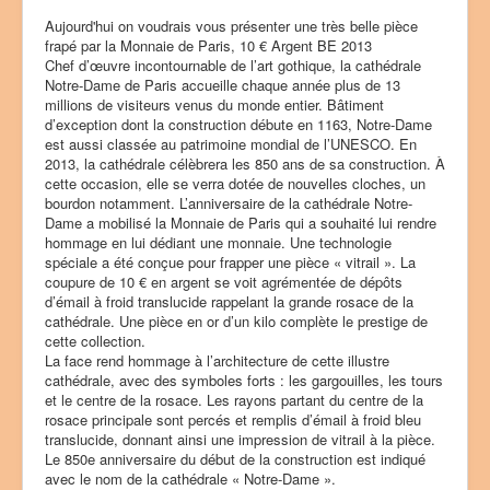
e
Aujourd'hui on voudrais vous présenter une très belle pièce
u
frapé par la Monnaie de Paris, 10 € Argent BE 2013
t
Chef d’œuvre incontournable de l’art gothique, la cathédrale
i
Notre-Dame de Paris accueille chaque année plus de 13
l
millions de visiteurs venus du monde entier. Bâtiment
i
d’exception dont la construction débute en 1163, Notre-Dame
s
est aussi classée au patrimoine mondial de l’UNESCO. En
a
2013, la cathédrale célèbrera les 850 ans de sa construction. À
t
cette occasion, elle se verra dotée de nouvelles cloches, un
e
bourdon notamment. L’anniversaire de la cathédrale Notre-
u
Dame a mobilisé la Monnaie de Paris qui a souhaité lui rendre
r
hommage en lui dédiant une monnaie. Une technologie
:
spéciale a été conçue pour frapper une pièce « vitrail ». La
coupure de 10 € en argent se voit agrémentée de dépôts
3
d’émail à froid translucide rappelant la grande rosace de la
cathédrale. Une pièce en or d’un kilo complète le prestige de
/
cette collection.
La face rend hommage à l’architecture de cette illustre
5
cathédrale, avec des symboles forts : les gargouilles, les tours
et le centre de la rosace. Les rayons partant du centre de la
rosace principale sont percés et remplis d’émail à froid bleu
translucide, donnant ainsi une impression de vitrail à la pièce.
Le 850e anniversaire du début de la construction est indiqué
avec le nom de la cathédrale « Notre-Dame ».