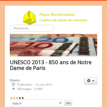
Rechercher
UNESCO 2013 - 850 ans de Notre
Dame de Paris
Détails
Publication : 10 mai 2013
Affichages : 27660
V
o
Veuillez
t
voter