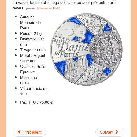
La valeur faciale et le logo de l’Unesco sont présents sur le
revers.
(source:
Monnaie de Paris
)
Auteur :
Monnaie de
Paris
Poids :
21 g
Diamètre :
37
mm
Tirage :
10000
Métal :
Argent
900/1000
Qualité :
Belle
Epreuve
Millesime :
2013
Valeur Faciale :
10 €
Prix TTC :
75,00 €
Précédent
Suivant