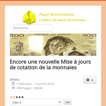
Rechercher
Encore une nouvelle Mise à jours
de cotation de la monnaies
Détails
Publication : 3 janvier 2018
Affichages : 93638
V
o
Veuillez
t
voter