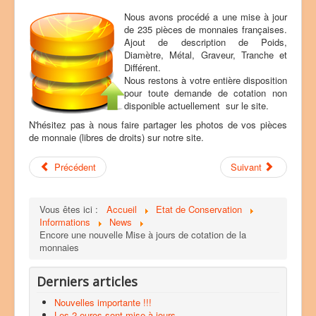
e
Nous avons procédé a une mise à jour
u
de 235 pièces de monnaies françaises.
t
Ajout de description de Poids,
i
Diamètre, Métal, Graveur, Tranche et
l
Différent.
i
Nous restons à votre entière disposition
s
pour toute demande de cotation non
a
disponible actuellement sur le site.
t
e
N'hésitez pas à nous faire partager les photos de vos pièces
u
de monnaie (libres de droits) sur notre site.
r
:
Précédent
Suivant
2
Vous êtes ici :
Accueil
Etat de Conservation
/
Informations
News
Encore une nouvelle Mise à jours de cotation de la
5
monnaies
Derniers articles
Nouvelles importante !!!
Les 2 euros sont mise à jours