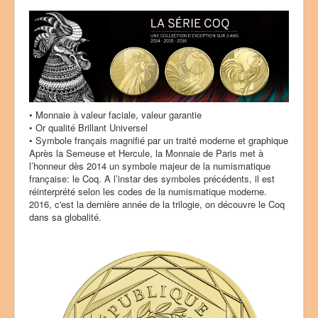
e
u
t
i
l
i
s
a
t
• Monnaie à valeur faciale, valeur garantie
e
• Or qualité Brillant Universel
u
• Symbole français magnifié par un traité moderne et graphique
r
Après la Semeuse et Hercule, la Monnaie de Paris met à
:
l’honneur dès 2014 un symbole majeur de la numismatique
française: le Coq. A l’instar des symboles précédents, il est
3
réinterprété selon les codes de la numismatique moderne.
2016, c'est la dernière année de la trilogie, on découvre le Coq
/
dans sa globalité.
5