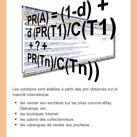
u
t
i
l
i
s
a
t
e
u
r
:
5
/
Les cotations sont établies à partir des prix observés sur le
marché international:
5
les ventes aux enchères sur les sites comme eBay,
Delcampe, etc...
les boutiques Internet
les salons des collectionneurs
les catalogues de ventes aux enchères...