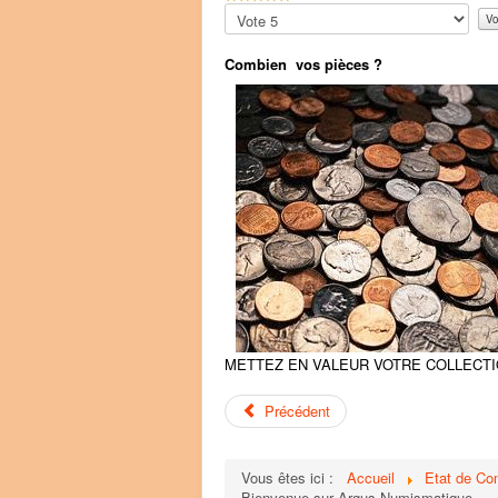
o
Veuillez
t
voter
e
Combien vos pièces ?
u
t
i
l
i
s
a
t
e
u
r
:
5
METTEZ EN VALEUR VOTRE COLLECTIO
/
Précédent
5
Vous êtes ici :
Accueil
Etat de Co
Bienvenue sur Argus Numismatique