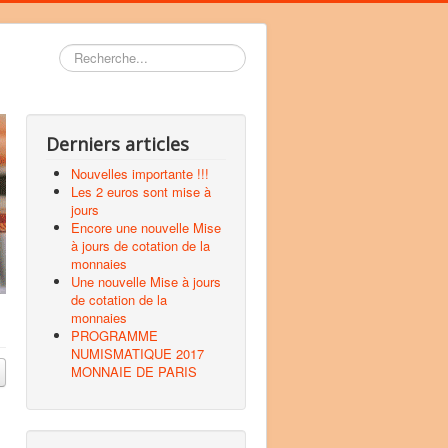
Rechercher
Derniers articles
Nouvelles importante !!!
Les 2 euros sont mise à
jours
Encore une nouvelle Mise
à jours de cotation de la
monnaies
Une nouvelle Mise à jours
de cotation de la
monnaies
PROGRAMME
NUMISMATIQUE 2017
MONNAIE DE PARIS