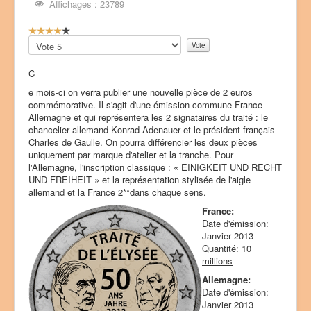
Affichages : 23789
V
o
Veuillez
t
voter
e
C
u
t
e mois-ci on verra publier une nouvelle pièce de 2 euros
i
commémorative. Il s'agit d'une émission commune France -
l
Allemagne et qui représentera les 2 signataires du traité : le
i
chancelier allemand Konrad Adenauer et le président français
s
Charles de Gaulle. On pourra différencier les deux pièces
a
uniquement par marque d'atelier et la tranche. Pour
t
l'Allemagne, l'inscription classique : « EINIGKEIT UND RECHT
e
UND FREIHEIT » et la représentation stylisée de l'aigle
u
allemand et la France 2**dans chaque sens.
r
France:
:
Date d'émission:
Janvier 2013
4
Quantité:
10
millions
/
Allemagne:
5
Date d'émission:
Janvier 2013