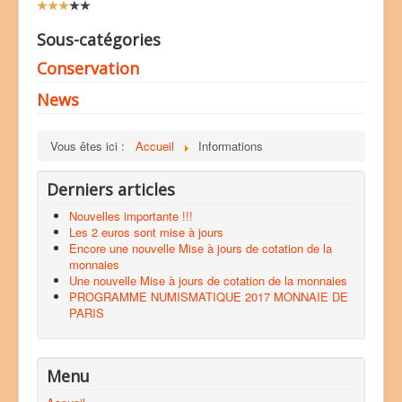
V
o
t
Sous-catégories
e
Conservation
u
t
News
i
l
i
Vous êtes ici :
Accueil
Informations
s
a
t
Derniers articles
e
u
Nouvelles importante !!!
r
Les 2 euros sont mise à jours
:
Encore une nouvelle Mise à jours de cotation de la
monnaies
3
Une nouvelle Mise à jours de cotation de la monnaies
PROGRAMME NUMISMATIQUE 2017 MONNAIE DE
/
PARIS
5
Menu